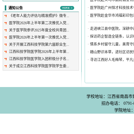
·
医学院赴义乌市启财酒业有
·
医学院赴广州恒才科技技术
通知公告
·
医学院赴金华市鸿福彩印包
《老年人能力评估与精准照护》微专...
医学院2026年上半年第二次推优入党...
·
走进峡江县中医院，深耕中
关于医学院参评2025年度全校共青团...
·
探访药企智造全链条，认识
医学院2026年上半年第一次推优入党...
·
情系乡村留守儿童，美育守
关于开展江西科技学院第六届职业生...
江西科技学院医学院2026年上半年第...
·
踏山野识本草，进社区访民
江西科技学院医学院入团积极分子名...
·
寻访江西好人毛梅琴，平凡
关于成立江西科技学院医学院学生委...
学校地址：江西省南昌市紫阳
招办电话： 0791-8
学院地址：