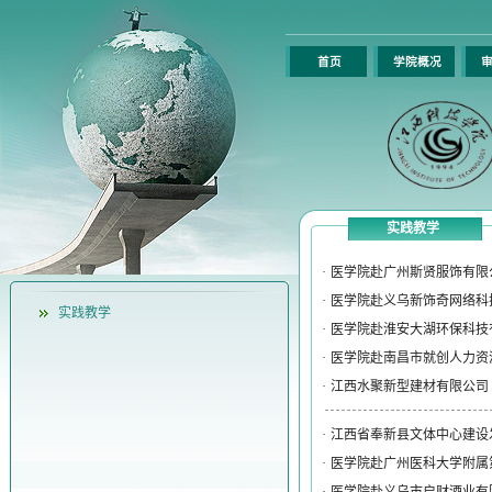
首页
学院概况
审
实践教学
·
医学院赴广州斯贤服饰有限
·
医学院赴义乌新饰奇网络科
实践教学
·
医学院赴淮安大湖环保科技
·
医学院赴南昌市就创人力资
·
江西水聚新型建材有限公司
·
江西省奉新县文体中心建设
·
医学院赴广州医科大学附属