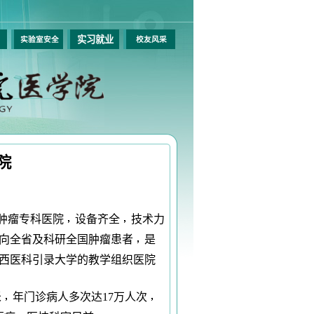
实习就业
作
实验室安全
校友风采
院
肿瘤专科医院
设备齐全
技术力
向全省及科研全国肿瘤患者
是
西医科引录大学的教学组织医院
米
年门诊病人多次达17万人次