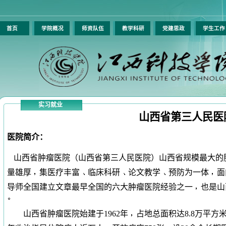
首页
学院概况
师资队伍
教学科研
党建思政
学生工
实习就业
山西省第三人民医
医院简介：
山西省肿瘤医院（山西省第三人民医院）山西省规模最大的
量雄厚
集医疗丰富
临床科研
论文教学
预防为一体
面
导师全国建立文章最早全国的六大肿瘤医院经验之一
也是山
山西省
肿瘤
医院
始建于1962年
占地总面积达8.8万平方