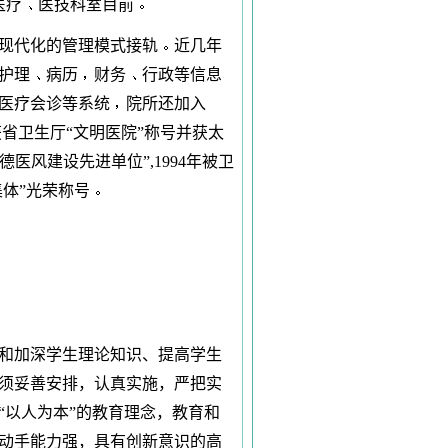
医疗
医技科室目前
现代化的管理模式接轨
近几年
护理
病历
财务
行政等信息
程医疗会诊等系统
院所还加入
获省卫生厅“文明医院”称号并获太
医风建设先进单位”,1994年被卫
集体”光荣称号
和加深学生理论知识、提高学生
须妥善安排，认真实施，严把实
“以人为本”的教育理念，教育和
动手能力强，具有创新意识的高