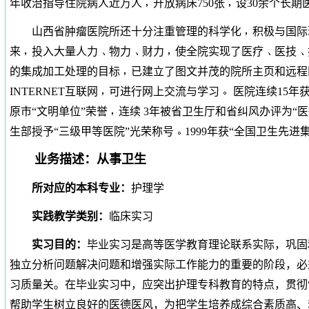
年收治指导住院病人近万人
开放病床750张
设30余个长期
山西省肿瘤医院所还十分注重管理的科学化
积极与国际
来
投入大量人力
物力
财力
使全院实现了医疗
医技
的集成加工处理的目标
已建立了图文并茂的院所主页和远
INTERNET互联网
可进行网上交流与学习
医院连续15年
原市“文明单位”荣誉
连续 3年被省卫生厅和省纠风办评为“医德
生部授予“三级甲等医院”光荣称号
1999年获“全国卫生先进
业务描述：从事卫生
所对应的本科专业：
护理学
实践教学类别：
临床实习
实习目的：
毕业实习是高等医学教育理论联系实际，巩固
独立分析问题解决问题和增强实际工作能力的重要的阶段，必
习质量关。在毕业实习中，应突出护理专科教育的特点，贯彻
帮助学生树立良好的医德医风，为把学生培养成综合素质高、