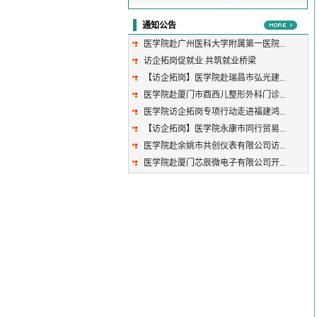
通知公告
医学院赴广州医科大学附属第一医院...
访企拓岗促就业 共筑就业桥梁
【访企拓岗】医学院赴瑞昌市弘光建...
医学院赴厦门市酉西儿整形外科门诊...
医学院访企拓岗专项行动走进福建鸿...
【访企拓岗】医学院永康市同行贸易...
医学院赴余姚市共创仪表有限公司访...
医学院赴厦门芯辰微电子有限公司开...