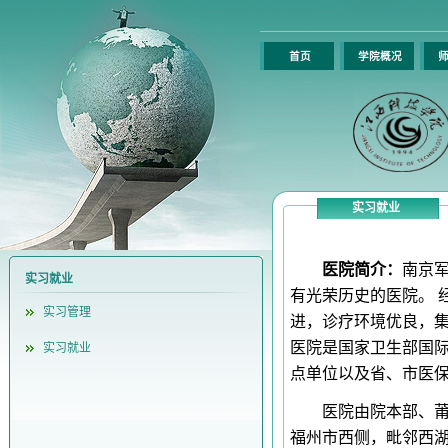
首页
学院概况
师
实习就业
医院简介：
南京军
实习就业
有光荣历史的医院。 
实习管理
进，诊疗环境优良，集
医院是国家卫生部国际
实习就业
点单位以及省、市医
医院由院本部、莆
福州市西侧，毗邻西