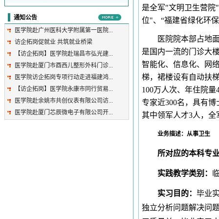
是全军"文明卫生营院
通知公告
位"、“福建省绿化环
医学院赴广州医科大学附属第一医院...
医院院本部占地面
访企拓岗促就业 共筑就业桥梁
是国内一流的门诊大楼
【访企拓岗】医学院赴瑞昌市弘光建...
智能化、信息化、网
医学院赴厦门市酉西儿整形外科门诊...
梯，裙楼设有自动扶梯
医学院访企拓岗专项行动走进福建鸿...
【访企拓岗】医学院永康市同行贸易...
100万人次、年住院
医学院赴余姚市共创仪表有限公司访...
专家近300名，具有
医学院赴厦门芯辰微电子有限公司开...
其中领军人才3人，全
业务描述：从事卫生
所对应的本科专
实践教学类别：
实习目的：
毕业
独立分析问题解决问