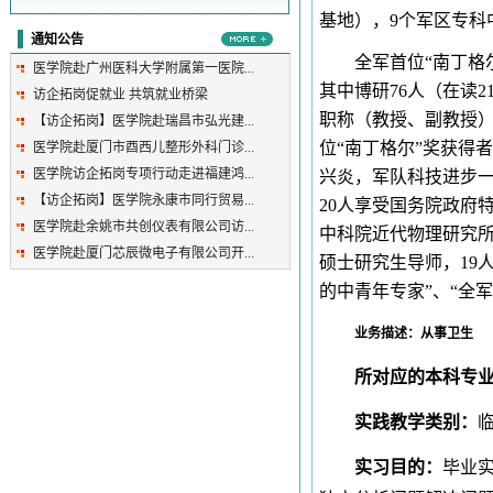
基地），9个军区专科
通知公告
全军首位“南丁格
医学院赴广州医科大学附属第一医院...
其中博研76人（在读2
访企拓岗促就业 共筑就业桥梁
职称（教授、副教授）
【访企拓岗】医学院赴瑞昌市弘光建...
位“南丁格尔”奖获得
医学院赴厦门市酉西儿整形外科门诊...
医学院访企拓岗专项行动走进福建鸿...
兴炎，军队科技进步
【访企拓岗】医学院永康市同行贸易...
20人享受国务院政府
医学院赴余姚市共创仪表有限公司访...
中科院近代物理研究
医学院赴厦门芯辰微电子有限公司开...
硕士研究生导师，19
的中青年专家”、“全
业务描述：从事卫生
所对应的本科专
实践教学类别：
实习目的：
毕业