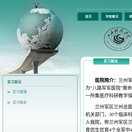
首页
学院概况
师
实习就业
医院简介：
兰州军
实习就业
为“八路军军医院”曾
实习管理
一所集医疗科研教学
实习就业
兰州军区兰州总医
机关部门，30个临床科
入我院，称兰州军区
育优生优育4个全军中