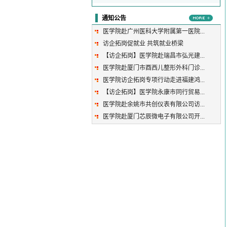
通知公告
医学院赴广州医科大学附属第一医院...
访企拓岗促就业 共筑就业桥梁
【访企拓岗】医学院赴瑞昌市弘光建...
医学院赴厦门市酉西儿整形外科门诊...
医学院访企拓岗专项行动走进福建鸿...
【访企拓岗】医学院永康市同行贸易...
医学院赴余姚市共创仪表有限公司访...
医学院赴厦门芯辰微电子有限公司开...