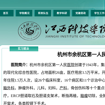
首页
学院概况
师资队伍
教学科研
党建思政
学生工
实习就业
杭州市余杭区第一人
医院简介：
杭州市余杭区第一人民
医院
创建于
1943
年，集
的现代化综合性医院，占地面积
26
亩，医疗用房
3.5
万平米，
年住院
1.5
万人次，设
26
个临床科室，
16
个病区和
11
个诊治中
脑外科
，肿瘤外科，儿科，妇科，
产科
，骨创伤科等十个重点
疗，
ERCP
胆道取石及胆道支架术，断指再植，
脑瘤
切除，全
开窗术，各类腔镜下手术。